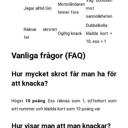
Väg bonusen
Motståndaren
Jagar alltid Gin
mot
hinner före
sannolikheten
Dubbelkolla:
Räknar skrotet
Ogiltig knack
klädda kort =
fel
10, ess = 1
Vanliga frågor (FAQ)
Hur mycket skrot får man ha för
att knacka?
Högst
10 poäng
. Ess räknas som 1, sifferkort som
sitt nummer och klädda kort som 10 poäng var.
Hur visar man att man knackar?