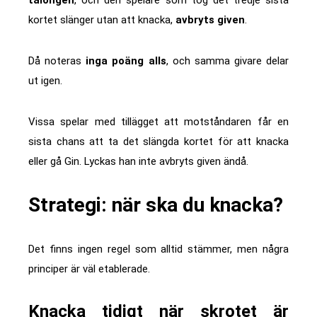
talongen
, och den spelare som tog det tredje sista
kortet slänger utan att knacka,
avbryts given
.
Då noteras
inga poäng alls
, och samma givare delar
ut igen.
Vissa spelar med tillägget att motståndaren får en
sista chans att ta det slängda kortet för att knacka
eller gå Gin. Lyckas han inte avbryts given ändå.
Strategi: när ska du knacka?
Det finns ingen regel som alltid stämmer, men några
principer är väl etablerade.
Knacka tidigt när skrotet är