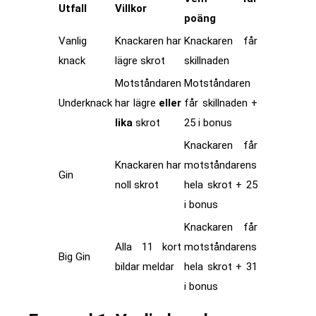
Utfall
Villkor
poäng
Vanlig
Knackaren har
Knackaren får
knack
lägre skrot
skillnaden
Motståndaren
Motståndaren
Underknack
har lägre
eller
får skillnaden +
lika
skrot
25 i bonus
Knackaren får
Knackaren har
motståndarens
Gin
noll skrot
hela skrot + 25
i bonus
Knackaren får
Alla 11 kort
motståndarens
Big Gin
bildar meldar
hela skrot + 31
i bonus