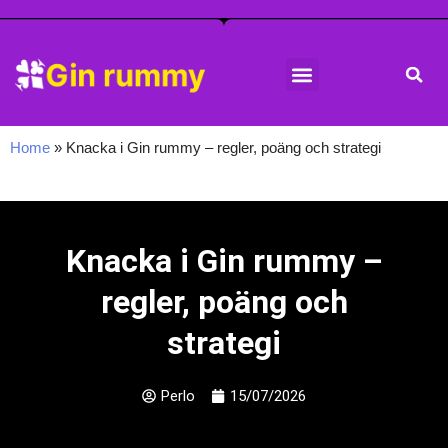
Hoppa
Gin rummy regler
Gin rummy tips
Gin rummy historia
till
innehåll
Home
»
Knacka i Gin rummy – regler, poäng och strategi
Knacka i Gin rummy –
regler, poäng och
strategi
Perlo
15/07/2026