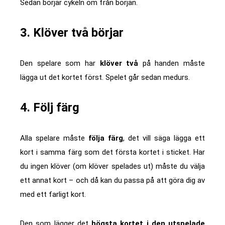
Sedan börjar cykeln om från början.
3. Klöver två börjar
Den spelare som har
klöver två
på handen måste
lägga ut det kortet först. Spelet går sedan medurs.
4. Följ färg
Alla spelare måste
följa färg
, det vill säga lägga ett
kort i samma färg som det första kortet i sticket. Har
du ingen klöver (om klöver spelades ut) måste du välja
ett annat kort – och då kan du passa på att göra dig av
med ett farligt kort.
Den som lägger det
högsta kortet i den utspelade