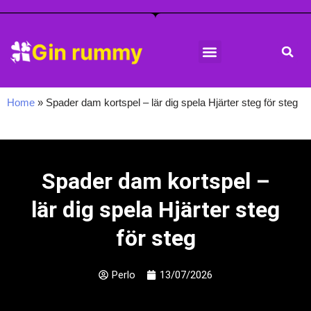
Hoppa
Gin rummy regler
Gin rummy tips
Gin rummy historia
till
innehåll
Home
»
Spader dam kortspel – lär dig spela Hjärter steg för steg
Spader dam kortspel –
lär dig spela Hjärter steg
för steg
Perlo
13/07/2026