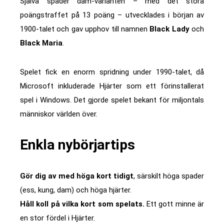
Själva spader dam-varianten – med det stora
poängstraffet på 13 poäng – utvecklades i början av
1900-talet och gav upphov till namnen
Black Lady
och
Black Maria
.
Spelet fick en enorm spridning under 1990-talet, då
Microsoft inkluderade Hjärter som ett förinstallerat
spel i Windows. Det gjorde spelet bekant för miljontals
människor världen över.
Enkla nybörjartips
Gör dig av med höga kort tidigt
, särskilt höga spader
(ess, kung, dam) och höga hjärter.
Håll koll på vilka kort som spelats.
Ett gott minne är
en stor fördel i Hjärter.