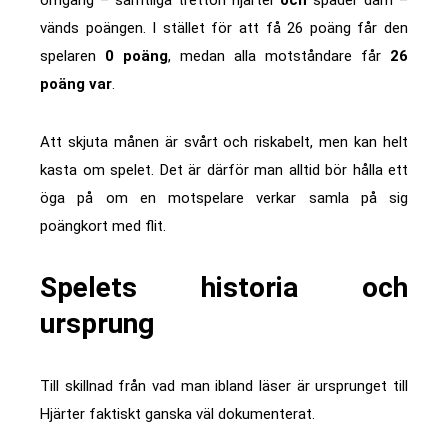
omgång – samtliga tretton hjärter
och
spader dam –
vänds poängen. I stället för att få 26 poäng får den
spelaren
0 poäng
, medan alla motståndare får
26
poäng var
.
Att skjuta månen är svårt och riskabelt, men kan helt
kasta om spelet. Det är därför man alltid bör hålla ett
öga på om en motspelare verkar samla på sig
poängkort med flit.
Spelets historia och
ursprung
Till skillnad från vad man ibland läser är ursprunget till
Hjärter faktiskt ganska väl dokumenterat.