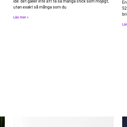
idé: det gäller inte att ta så många stick som möjligt,
En
utan exakt så många som du
52
br
Läs mer »
Lä