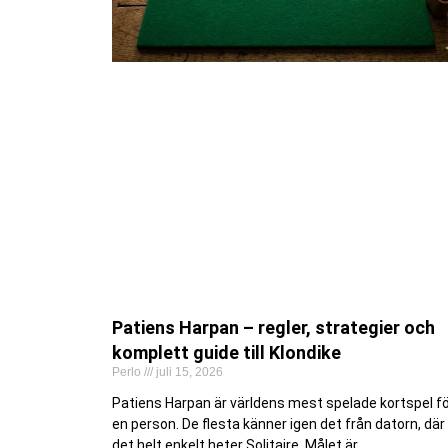
Patiens Harpan – regler, strategier och
komplett guide till Klondike
Perlo
juli 15, 2026
Patiens Harpan är världens mest spelade kortspel f
en person. De flesta känner igen det från datorn, där
det helt enkelt heter Solitaire. Målet är