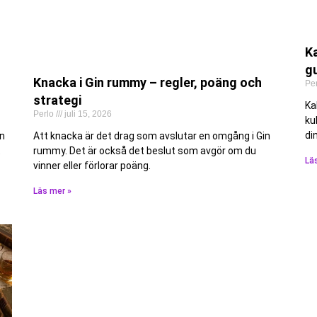
Ka
gu
Knacka i Gin rummy – regler, poäng och
Pe
strategi
Ka
Perlo
juli 15, 2026
ku
di
än
Att knacka är det drag som avslutar en omgång i Gin
t
rummy. Det är också det beslut som avgör om du
Lä
vinner eller förlorar poäng.
Läs mer »