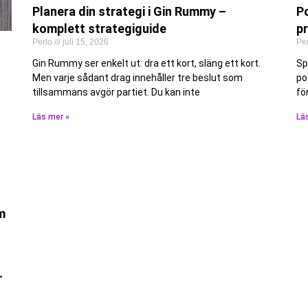
Planera din strategi i Gin Rummy –
P
komplett strategiguide
pr
Perlo
juli 15, 2026
Pe
Gin Rummy ser enkelt ut: dra ett kort, släng ett kort.
Sp
Men varje sådant drag innehåller tre beslut som
po
tillsammans avgör partiet. Du kan inte
fö
Läs mer »
Lä
m
”