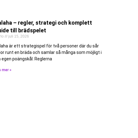
laha – regler, strategi och komplett
ide till brädspelet
rlo
juli 15, 2026
laha är ett strategispel för två personer där du sår
lor runt en bräda och samlar så många som möjligt i
n egen poängskål. Reglerna
s mer »