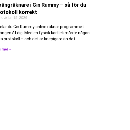
oängräknare i Gin Rummy – så för du
otokoll korrekt
rlo
juli 15, 2026
elar du Gin Rummy online räknar programmet
ängen åt dig. Med en fysisk kortlek måste någon
ra protokoll – och det är knepigare än det
s mer »